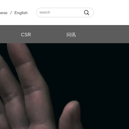
nese
English
CSR
问讯