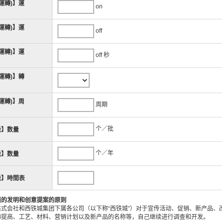
運轉)】運
on
運轉)】運
off
運轉)】運
off 秒
運轉)】轉
運轉)】周
周期
个／批
量】数量
个／年
量】数量
量】時間表
面的发明和创意提案的原则
株式会社和西铁城集团下属各公司（以下称“西铁城”）对于宣传活动、促销、新产品、
的提高、工艺、材料、营销计划以及新产品的名称等，自己继续进行调查和开发。