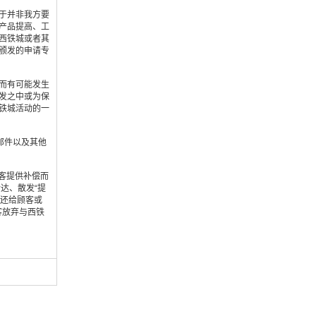
于并非我方要
产品提高、工
西铁城或者其
颁发的申请专
而有可能发生
发之中或为保
铁城活动的一
邮件以及其他
顾客提供补偿而
达、散发“提
退还给顾客或
客放弃与西铁