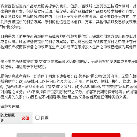
顾客就西铁城现有产品以及服务提供的意见。但是，西铁城以及其员工按照本原则，对
提出的创意方案，包括新宣传活动、新促销、新产品和改良产品以及技术相关的方案、
销售计划以及新产品的名称等在内，我们不予接受也不做考虑。请不要以任何方式，向
我们所要求提供的创意方案、原创的创造性艺术创作、方案、其他作品以及已颁发或未
称“提交物”)。
一目的是为了避免在西铁城的产品或者战略与顾客提供给西铁城的创意方案出现类似时
解或者纠纷。顾客准备要提供的创意方案等，有可能已经是西铁城在探讨之中或正在开
其他知识产权而做准备之中或正在生产之中或正在考虑投入生产之中或已经成为其他西
提出不要向西铁城提供“提交物”之要求而顾客仍提供的话，无论顾客的发送单或者电子
如何记载，均适用于下述规定。
提供信息或者资料，即等同于同意下述各项：(1)顾客的“提交物”及其内容，无需向
城的财产；(2)西铁城可以以任何目的及方法，利用、再散发、复制、执行、修改、传
容；(3)西铁城不承担考虑采用“提交物”之义务；(4)不承担将顾客的“提交物”及其内容
对顾客之义务； (5)不承担保护“提交物”秘密之义务，顾客不要期待保守秘密；(6)顾
密义务的关系；(7)西铁城不对顾客承担信用上的义务或者其他任何种类的义务。
敬请顾客理解。
面的发明和
同意
必須
原则