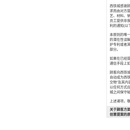
西铁城感谢
求而由对方
艺、材料、
员工提供非
利的通知(以下
本原则的唯
的潜在性误
护专利或者
部分。
如果在已经
通信手段上
顾客向西铁城
自动成为西铁
交物”及其内
以任何方式应
城之间保守秘
上述诸项，
关于顾客方
创意提案的