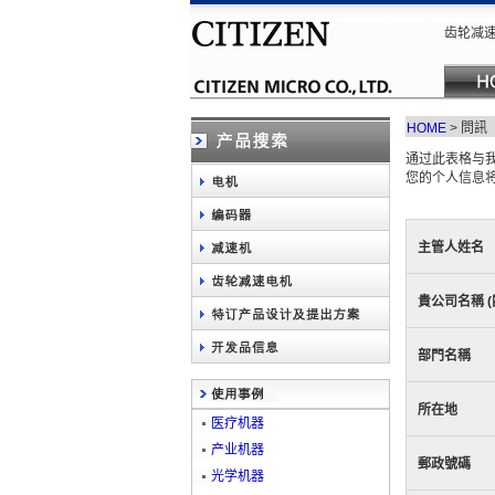
齿轮减速
HOME
>
問訊
通过此表格与
您的个人信息
主管人姓名
貴公司名稱 (
部門名稱
所在地
医疗机器
产业机器
郵政號碼
光学机器