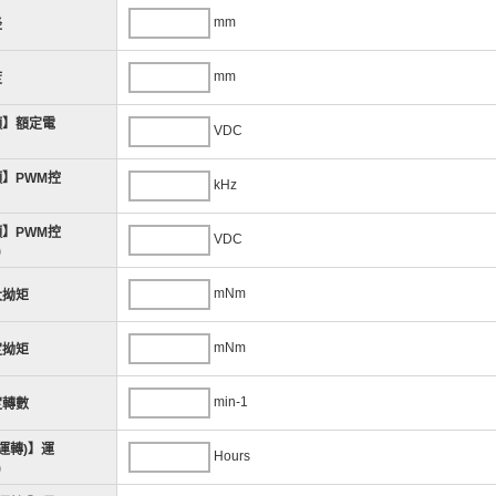
mm
径
mm
度
類】額定電
VDC
】PWM控
kHz
】PWM控
VDC
)
mNm
大拗矩
mNm
定拗矩
min-1
定轉數
運轉)】運
Hours
)