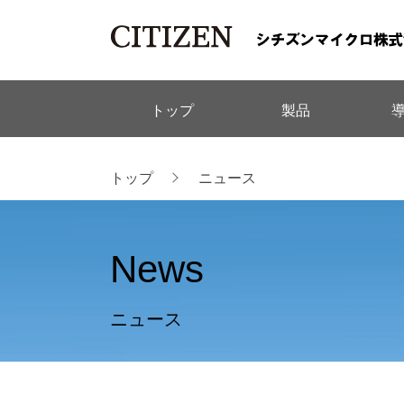
link rel="stylesheet" href="/cms/micro/web/css/contents/csr/styl
トップ
製品
トップ
ニュース
News
ニュース