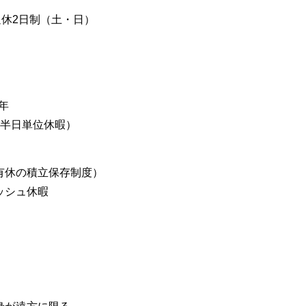
週休2日制（土・日）
年
、半日単位休暇）
有休の積立保存制度）
ッシュ休暇