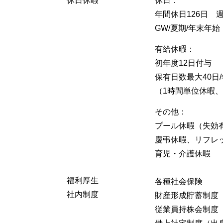
休日休暇
休日：
年間休日126日 
GW/夏期/年末年始
有給休暇：
初年度12日付与
保有日数最大40日/
（1時間単位休暇
その他：
プール休暇（失効
慶弔休暇、リフレ
育児・介護休暇
福利厚生
各種社会保険
社内制度
財産形成貯蓄制度
従業員持株会制度