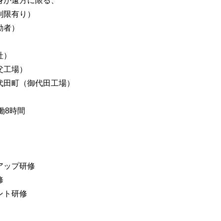
身が遠方に限る、
制限有り）
勤者）
社）
父工場）
代田町（御代田工場）
実働8時間
アップ研修
修
ント研修