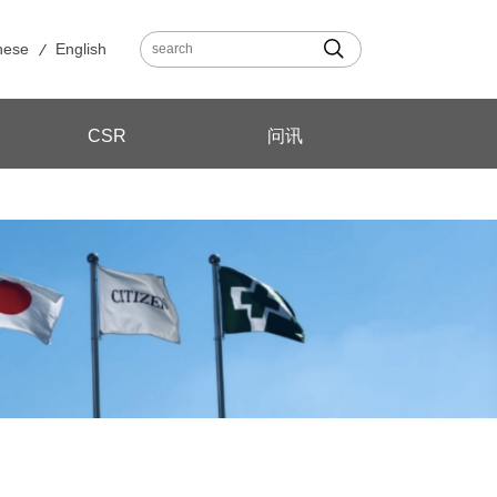
nese
English
CSR
问讯