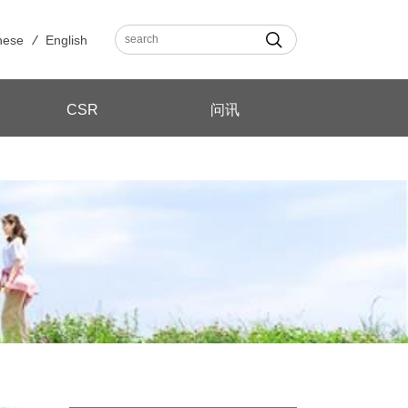
nese
English
CSR
问讯