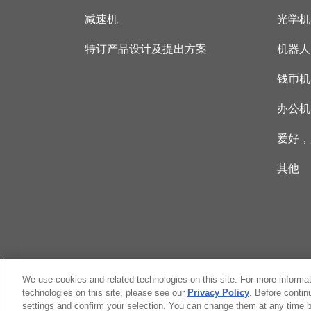
减速机
光学机
特订产品设计及提出方案
机器人
钱币机
办公机
爱好，
其他
We use cookies and related technologies on this site. For more informa
technologies on this site, please see our
Privacy Policy
. Before contin
settings and confirm your selection. You can change them at any time b