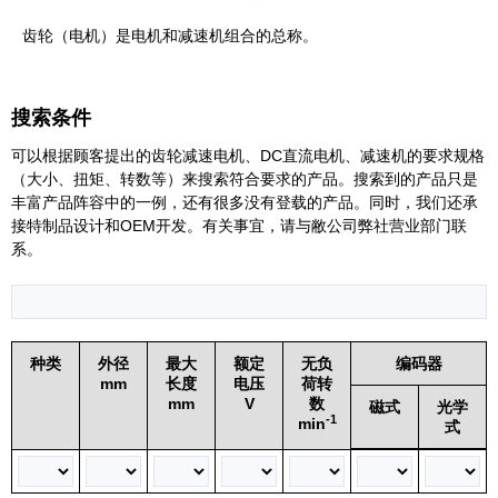
齿轮（电机）是电机和减速机组合的总称。
搜索条件
可以根据顾客提出的齿轮减速电机、DC直流电机、减速机的要求规格
（大小、扭矩、转数等）来搜索符合要求的产品。搜索到的产品只是
丰富产品阵容中的一例，还有很多没有登载的产品。同时，我们还承
接特制品设计和OEM开发。有关事宜，请与敝公司弊社营业部门联
系。
种类
外径
最大
额定
无负
编码器
mm
长度
电压
荷转
mm
V
数
磁式
光学
-1
min
式