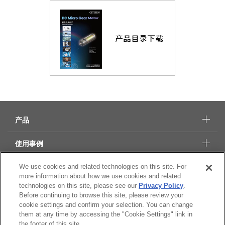
产品
使用事例
We use cookies and related technologies on this site. For
技术资料
more information about how we use cookies and related
technologies on this site, please see our
Privacy Policy
.
公司概要
Before continuing to browse this site, please review your
cookie settings and confirm your selection. You can change
them at any time by accessing the "Cookie Settings" link in
CSR
the footer of this site.