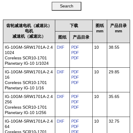
齿轮减速电机（减速比）
下载
图纸
产品目录
电机
mm
mm
减速机（减速比）
图纸
产品目录
IG-10GM-SRW1701A-2.4
DXF
PDF
10
38.55
1024
PDF
Coreless SCR10-1701
PDF
Planetary IG-10 1/1024
IG-10GM-SRW1701A-2.4
DXF
PDF
10
29.85
16
PDF
Coreless SCR10-1701
PDF
Planetary IG-10 1/16
IG-10GM-SRW1701A-2.4
DXF
PDF
10
35.65
256
PDF
Coreless SCR10-1701
PDF
Planetary IG-10 1/256
IG-10GM-SRW1701A-2.4
DXF
PDF
10
32.75
64
PDF
Coreless SCR10-1701
PDF