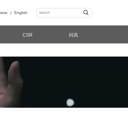
nese
English
CSR
问讯