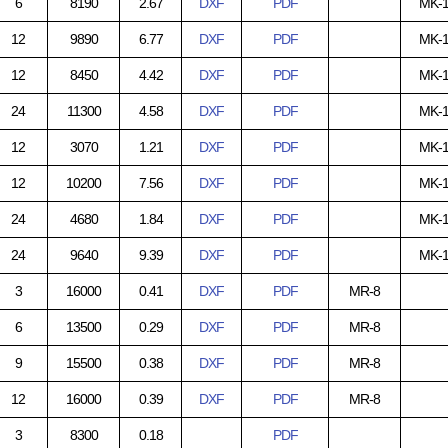
6
8190
2.67
DXF
PDF
MK-
12
9890
6.77
DXF
PDF
MK-
12
8450
4.42
DXF
PDF
MK-
24
11300
4.58
DXF
PDF
MK-
12
3070
1.21
DXF
PDF
MK-
12
10200
7.56
DXF
PDF
MK-
24
4680
1.84
DXF
PDF
MK-
24
9640
9.39
DXF
PDF
MK-
3
16000
0.41
DXF
PDF
MR-8
6
13500
0.29
DXF
PDF
MR-8
9
15500
0.38
DXF
PDF
MR-8
12
16000
0.39
DXF
PDF
MR-8
3
8300
0.18
PDF