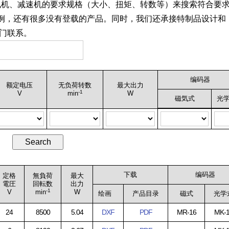
电机、减速机的要求规格（大小、扭矩、转数等）来搜索符合要
例，还有很多没有登载的产品。同时，我们还承接特制品设计和
门联系。
编码器
额定电压
无负荷转数
最大出力
-1
V
min
W
磁気式
光
下载
编码器
定格
無負荷
最大
電圧
回転数
出力
-1
V
min
W
绘画
产品目录
磁式
光学
24
8500
5.04
DXF
PDF
MR-16
MK-