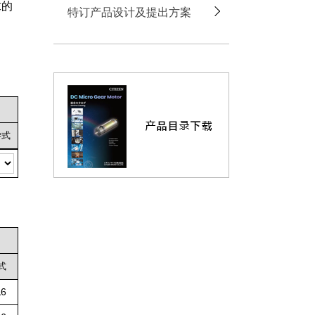
求的
特订产品设计及提出方案
学式
式
16