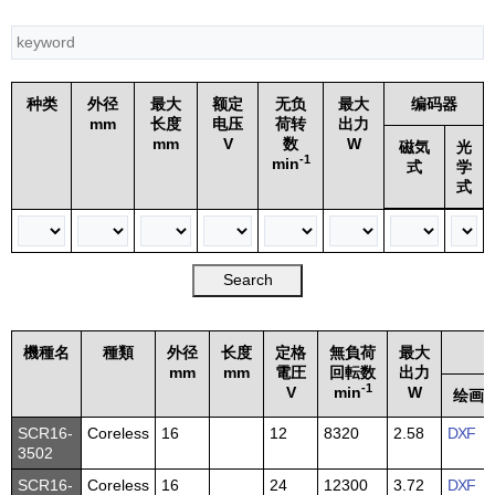
种类
外径
最大
额定
无负
最大
编码器
mm
长度
电压
荷转
出力
mm
V
数
W
磁気
光
-1
min
式
学
式
機種名
種類
外径
长度
定格
無負荷
最大
mm
mm
電圧
回転数
出力
-1
V
min
W
绘画
SCR16-
Coreless
16
12
8320
2.58
DXF
3502
SCR16-
Coreless
16
24
12300
3.72
DXF