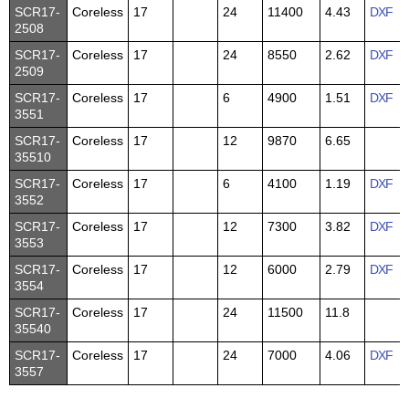
SCR17-
Coreless
17
24
11400
4.43
DXF
2508
SCR17-
Coreless
17
24
8550
2.62
DXF
2509
SCR17-
Coreless
17
6
4900
1.51
DXF
3551
SCR17-
Coreless
17
12
9870
6.65
35510
SCR17-
Coreless
17
6
4100
1.19
DXF
3552
SCR17-
Coreless
17
12
7300
3.82
DXF
3553
SCR17-
Coreless
17
12
6000
2.79
DXF
3554
SCR17-
Coreless
17
24
11500
11.8
35540
SCR17-
Coreless
17
24
7000
4.06
DXF
3557