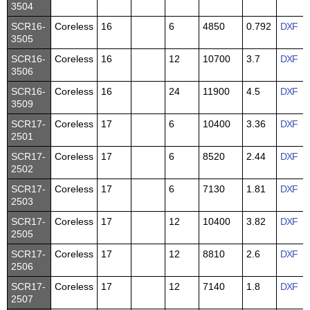
3504
SCR16-
Coreless
16
6
4850
0.792
DXF
3505
SCR16-
Coreless
16
12
10700
3.7
DXF
3506
SCR16-
Coreless
16
24
11900
4.5
DXF
3509
SCR17-
Coreless
17
6
10400
3.36
DXF
2501
SCR17-
Coreless
17
6
8520
2.44
DXF
2502
SCR17-
Coreless
17
6
7130
1.81
DXF
2503
SCR17-
Coreless
17
12
10400
3.82
DXF
2505
SCR17-
Coreless
17
12
8810
2.6
DXF
2506
SCR17-
Coreless
17
12
7140
1.8
DXF
2507